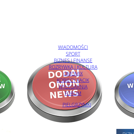
WIADOMOŚCI
SPORT
BIZNES I FINANSE
ROZRYWKA I KULTURA
OMOMIX
KOBIECY KĄCIK
WYLĘGARNIA
FORUM
PIELGRZYMKI